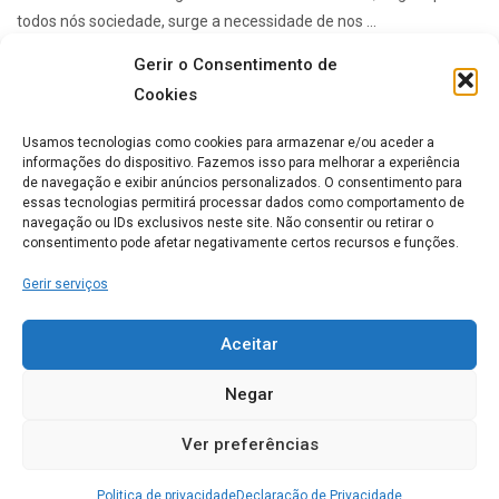
todos nós sociedade, surge a necessidade de nos ...
Gerir o Consentimento de
Cookies
Lares de idosos mais Populares
Usamos tecnologias como cookies para armazenar e/ou aceder a
informações do dispositivo. Fazemos isso para melhorar a experiência
de navegação e exibir anúncios personalizados. O consentimento para
ERPI Horizonte Ternura
essas tecnologias permitirá processar dados como comportamento de
navegação ou IDs exclusivos neste site. Não consentir ou retirar o
0
consentimento pode afetar negativamente certos recursos e funções.
Gerir serviços
Casa de Repouso Chalet
Rosmaninho
Aceitar
0
Negar
Ver preferências
Lar Imaculada Conceição
Politica de privacidade
Declaração de Privacidade