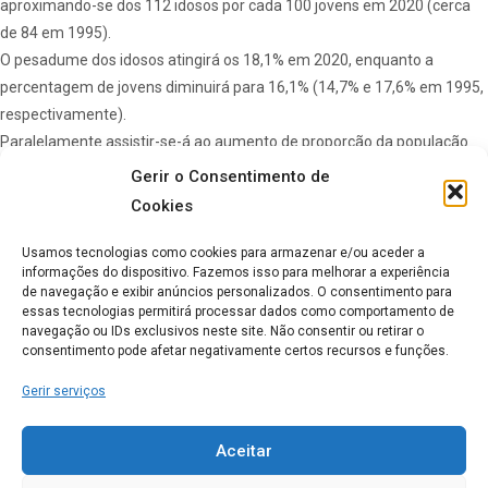
aproximando-se dos 112 idosos por cada 100 jovens em 2020 (cerca
de 84 em 1995).
O pesadume dos idosos atingirá os 18,1% em 2020, enquanto a
percentagem de jovens diminuirá para 16,1% (14,7% e 17,6% em 1995,
respectivamente).
Paralelamente assistir-se-á ao aumento de proporção da população
com 75 e mais anos que se elevará a 7,7% em 2020, contra 5,6% em
Gerir o Consentimento de
1995. Como resultado desta evolução prevê-se que o índice de
Cookies
longevidade continue a aumentar e atinja o seu valor máximo no ano
de 2010: cerca de 45 indivíduos com 75 e mais anos por cada 100 com
Usamos tecnologias como cookies para armazenar e/ou aceder a
informações do dispositivo. Fazemos isso para melhorar a experiência
65 e mais anos.
de navegação e exibir anúncios personalizados. O consentimento para
essas tecnologias permitirá processar dados como comportamento de
navegação ou IDs exclusivos neste site. Não consentir ou retirar o
consentimento pode afetar negativamente certos recursos e funções.
Tags:
análise prospectiva
diferentes extensões
Gerir serviços
Lar idosos
Partilhar:
Aceitar