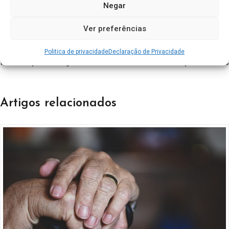
Negar
Ver preferências
Previous Post
Next Post
Como criar um Lar para
Complemento Solidário
Politica de privacidade
Declaração de Privacidade
Idosos apresentação
para Idosos
Artigos relacionados