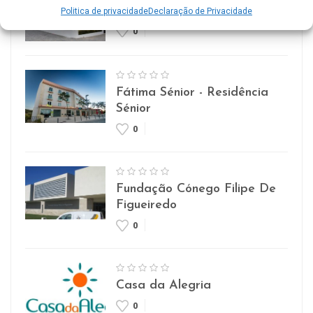
Lar Imaculada Conceição
Politica de privacidade
Declaração de Privacidade
0
Fátima Sénior - Residência
Sénior
0
Fundação Cónego Filipe De
Figueiredo
0
Casa da Alegria
0