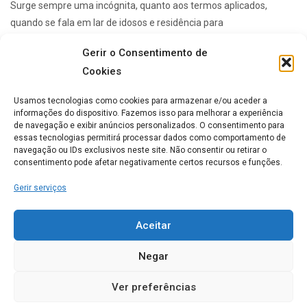
Surge sempre uma incógnita, quanto aos termos aplicados,
quando se fala em lar de idosos e residência para
idosos. Avaliando somente os termos aplicados, estas ...
Gerir o Consentimento de
Cookies
Lares de idosos mais Populares
Usamos tecnologias como cookies para armazenar e/ou aceder a
informações do dispositivo. Fazemos isso para melhorar a experiência
de navegação e exibir anúncios personalizados. O consentimento para
essas tecnologias permitirá processar dados como comportamento de
ERPI Horizonte Ternura
navegação ou IDs exclusivos neste site. Não consentir ou retirar o
consentimento pode afetar negativamente certos recursos e funções.
0
Gerir serviços
Casa de Repouso Chalet
Aceitar
Rosmaninho
Negar
0
Ver preferências