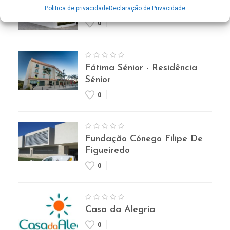
Lar Imaculada Conceição
Politica de privacidade
Declaração de Privacidade
0
Fátima Sénior - Residência
Sénior
0
Fundação Cónego Filipe De
Figueiredo
0
Casa da Alegria
0