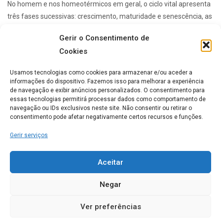
No homem e nos homeotérmicos em geral, o ciclo vital apresenta
três fases sucessivas: crescimento, maturidade e senescência, as
quais se desenrolam segundo um ritmo ...
Gerir o Consentimento de
Cookies
Lares de idosos mais Populares
Usamos tecnologias como cookies para armazenar e/ou aceder a
informações do dispositivo. Fazemos isso para melhorar a experiência
de navegação e exibir anúncios personalizados. O consentimento para
essas tecnologias permitirá processar dados como comportamento de
ERPI Horizonte Ternura
navegação ou IDs exclusivos neste site. Não consentir ou retirar o
consentimento pode afetar negativamente certos recursos e funções.
0
Gerir serviços
Casa de Repouso Chalet
Aceitar
Rosmaninho
Negar
0
Ver preferências