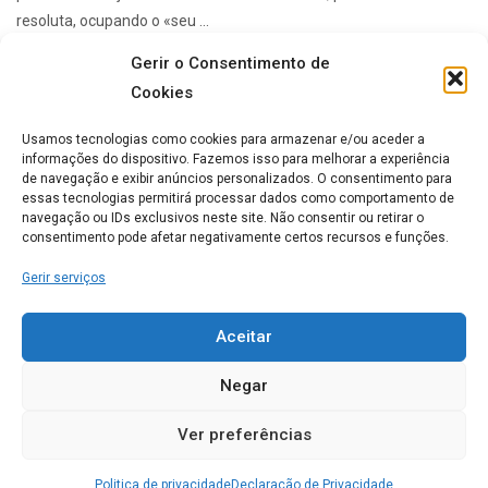
resoluta, ocupando o «seu ...
Gerir o Consentimento de
Cookies
Lares de idosos mais Populares
Usamos tecnologias como cookies para armazenar e/ou aceder a
informações do dispositivo. Fazemos isso para melhorar a experiência
de navegação e exibir anúncios personalizados. O consentimento para
ERPI Horizonte Ternura
essas tecnologias permitirá processar dados como comportamento de
navegação ou IDs exclusivos neste site. Não consentir ou retirar o
0
consentimento pode afetar negativamente certos recursos e funções.
Gerir serviços
Casa de Repouso Chalet
Rosmaninho
Aceitar
0
Negar
Ver preferências
Lar Imaculada Conceição
Politica de privacidade
Declaração de Privacidade