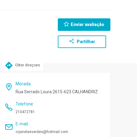
Enviar avaliação
Partilhar
Obter direçoes
Morada
:
Rua Serrado Loura 2615-623 CALHANDRIZ
Telefone
:
210472781
E-mail
:
crjanelasverdes@hotmail.com