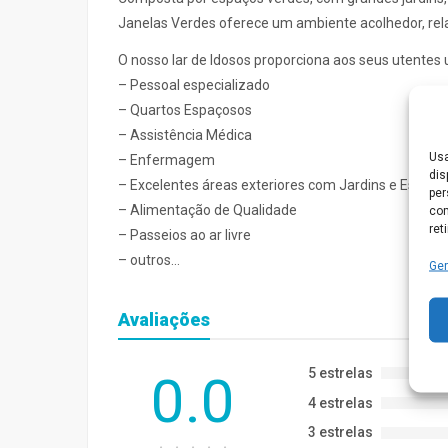
Janelas Verdes oferece um ambiente acolhedor, rela
O nosso lar de Idosos proporciona aos seus utentes 
– Pessoal especializado
– Quartos Espaçosos
– Assistência Médica
Usa
– Enfermagem
dis
– Excelentes áreas exteriores com Jardins e Esplan
per
– Alimentação de Qualidade
com
ret
– Passeios ao ar livre
– outros…
Ger
Avaliações
5 estrelas
0.0
4 estrelas
3 estrelas