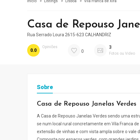
Início
Listings
Lisboa
Vila Franca de Xira
Casa de Repouso Jane
Rua Serrado Loura 2615-623 CALHANDRIZ
Opiniões
3
0.0
0
Fotos ou Video
Sobre
Casa de Repouso Janelas Verdes
A Casa de Repouso Janelas Verdes sendo uma estrutur
se num local rural concretamente em Vila Franca de
extensão de vinhas e com vista ampla sobre o vale d
Composta por espaços verdes, com grandes jardins,