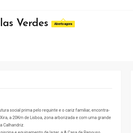
las Verdes
Aberto agora
a social prima pelo requinte e o cariz familiar, encontra-
 Xira, a 20Km de Lisboa, zona arborizada e com uma grande
a Calhandriz.
 piscina e equipamento de lazer, a A Casa de Repouso