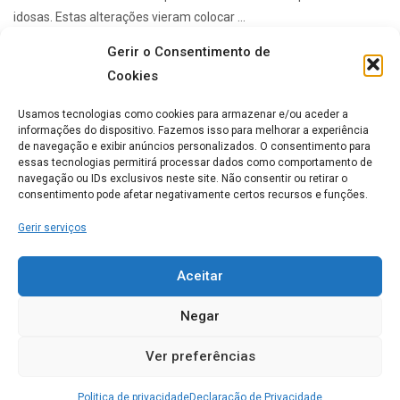
idosas. Estas alterações vieram colocar ...
Gerir o Consentimento de
Cookies
Lares de idosos mais Populares
Usamos tecnologias como cookies para armazenar e/ou aceder a
informações do dispositivo. Fazemos isso para melhorar a experiência
de navegação e exibir anúncios personalizados. O consentimento para
ERPI Horizonte Ternura
essas tecnologias permitirá processar dados como comportamento de
navegação ou IDs exclusivos neste site. Não consentir ou retirar o
0
consentimento pode afetar negativamente certos recursos e funções.
Gerir serviços
Casa de Repouso Chalet
Rosmaninho
Aceitar
0
Negar
Ver preferências
Lar Imaculada Conceição
Politica de privacidade
Declaração de Privacidade