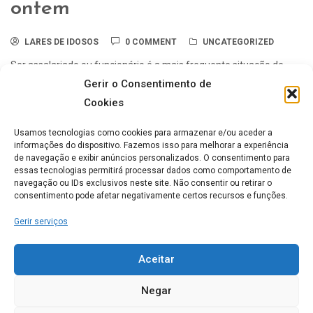
ontem
LARES DE IDOSOS
0 COMMENT
UNCATEGORIZED
Ser assalariado ou funcionário é a mais frequente situação de
trabalho na sociedade; daí decorre obrigatoriamente a
Gerir o Consentimento de
necessidade da reforma, ou seja, a cessação ...
Cookies
Usamos tecnologias como cookies para armazenar e/ou aceder a
informações do dispositivo. Fazemos isso para melhorar a experiência
Lares de idosos mais Populares
de navegação e exibir anúncios personalizados. O consentimento para
essas tecnologias permitirá processar dados como comportamento de
navegação ou IDs exclusivos neste site. Não consentir ou retirar o
consentimento pode afetar negativamente certos recursos e funções.
ERPI Horizonte Ternura
Gerir serviços
0
Aceitar
Casa de Repouso Chalet
Negar
Rosmaninho