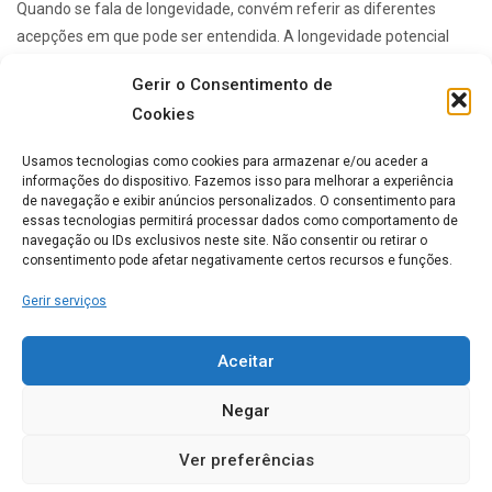
Quando se fala de longevidade, convém referir as diferentes
acepções em que pode ser entendida. A longevidade potencial
corresponde à duração máxima de uma ...
Gerir o Consentimento de
Cookies
Lares de idosos mais Populares
Usamos tecnologias como cookies para armazenar e/ou aceder a
informações do dispositivo. Fazemos isso para melhorar a experiência
de navegação e exibir anúncios personalizados. O consentimento para
essas tecnologias permitirá processar dados como comportamento de
ERPI Horizonte Ternura
navegação ou IDs exclusivos neste site. Não consentir ou retirar o
consentimento pode afetar negativamente certos recursos e funções.
0
Gerir serviços
Casa de Repouso Chalet
Aceitar
Rosmaninho
Negar
0
Ver preferências