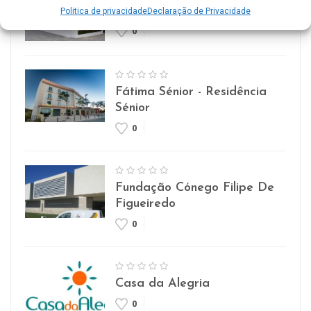
Lar Imaculada Conceição
Politica de privacidade
Declaração de Privacidade
0
Fátima Sénior - Residência
Sénior
0
Fundação Cónego Filipe De
Figueiredo
0
Casa da Alegria
0