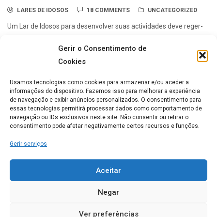
LARES DE IDOSOS
18 COMMENTS
UNCATEGORIZED
Um Lar de Idosos para desenvolver suas actividades deve reger-
se por uma Legislação Nacional (Legislação Reguladora) com o
Gerir o Consentimento de
seguinte :Despacho Normativo nº 12/98 de ...
Cookies
Usamos tecnologias como cookies para armazenar e/ou aceder a
Lares de idosos mais Populares
informações do dispositivo. Fazemos isso para melhorar a experiência
de navegação e exibir anúncios personalizados. O consentimento para
essas tecnologias permitirá processar dados como comportamento de
navegação ou IDs exclusivos neste site. Não consentir ou retirar o
ERPI Horizonte Ternura
consentimento pode afetar negativamente certos recursos e funções.
0
Gerir serviços
Aceitar
Casa de Repouso Chalet
Rosmaninho
Negar
0
Ver preferências