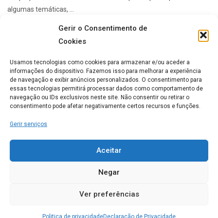
algumas temáticas, ...
Gerir o Consentimento de
Cookies
Lares de idosos mais Populares
Usamos tecnologias como cookies para armazenar e/ou aceder a
informações do dispositivo. Fazemos isso para melhorar a experiência
de navegação e exibir anúncios personalizados. O consentimento para
ERPI Horizonte Ternura
essas tecnologias permitirá processar dados como comportamento de
navegação ou IDs exclusivos neste site. Não consentir ou retirar o
0
consentimento pode afetar negativamente certos recursos e funções.
Gerir serviços
Casa de Repouso Chalet
Rosmaninho
Aceitar
0
Negar
Ver preferências
Lar Imaculada Conceição
Politica de privacidade
Declaração de Privacidade