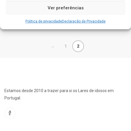
O
O
$
16.00
$
32.00
Ver preferências
preço
preço
original
atual
Politica de privacidade
Declaração de Privacidade
era:
é:
$32.00.
$16.00.
←
1
2
Estamos desde 2010 a trazer para si os Lares de idosos em
Portugal.