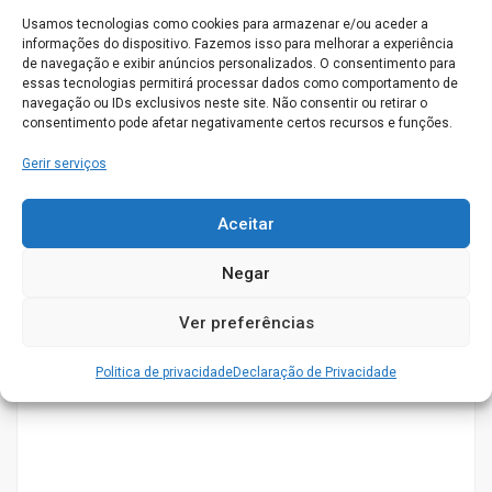
Usamos tecnologias como cookies para armazenar e/ou aceder a
Somos um lar licenciado com alvará da Segurança Social e
informações do dispositivo. Fazemos isso para melhorar a experiência
com a capacidade para 16 utentes.
de navegação e exibir anúncios personalizados. O consentimento para
essas tecnologias permitirá processar dados como comportamento de
Tendo para si ou para os seus um conjunto de serviços, tais
navegação ou IDs exclusivos neste site. Não consentir ou retirar o
consentimento pode afetar negativamente certos recursos e funções.
como:
Gerir serviços
– Serviços médicos e enfermagem.
– Actividades recreativas.
Aceitar
Negar
Ver preferências
Politica de privacidade
Declaração de Privacidade