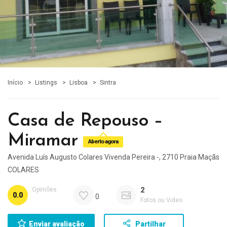
Início
Listings
Lisboa
Sintra
Casa de Repouso –
Miramar
Aberto agora
Avenida Luís Augusto Colares Vivenda Pereira -, 2710 Praia Maçãs
COLARES
Opiniões
2
0.0
0
Fotos ou Video
Enviar avaliação
Partilhar