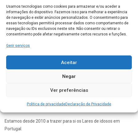
Usamos tecnologias como cookies para armazenar e/ou aceder a
informações do dispositivo. Fazemos isso para melhorar a experiência
de navegação e exibir anúncios personalizados. O consentimento para
Hotel Sénior das Romanas
essas tecnologias permitirá processar dados como comportamento de
navegação ou IDs exclusivos neste site. Não consentir ou retirar o
Bairro das Romanas - Pedras Salgadas, Bornes de Aguiar
consentimento pode afetar negativamente certos recursos e funções.
VILA POUCA DE AGUIAR
0
Gerir serviços
Conhece este Lar. Gostaríamos de saber a sua opinião
Aceitar
acerca do seu funcionamento
Negar
Ver preferências
Politica de privacidade
Declaração de Privacidade
Estamos desde 2010 a trazer para si os Lares de idosos em
Portugal.