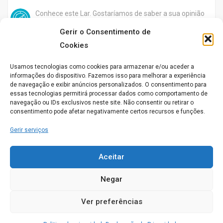
Conhece este Lar. Gostaríamos de saber a sua opinião
acerca do seu funcionamento
Gerir o Consentimento de
Cookies
Usamos tecnologias como cookies para armazenar e/ou aceder a
Aberto agora
informações do dispositivo. Fazemos isso para melhorar a experiência
de navegação e exibir anúncios personalizados. O consentimento para
essas tecnologias permitirá processar dados como comportamento de
navegação ou IDs exclusivos neste site. Não consentir ou retirar o
consentimento pode afetar negativamente certos recursos e funções.
Gerir serviços
Casa de Repouso A Luz da Nossa Casinha
Aceitar
Rua José Régio, 37 2855-465 Vale Milhaços Corroios
Negar
SEIXAL
0
Ver preferências
Conhece este Lar. Gostaríamos de saber a sua opinião
acerca do seu funcionamento