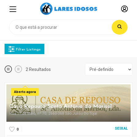
Filter Listings
2
Resultados
Aberto agora
Casa Repouso Santo António da Marisol
Rua 1º de Maio, nº 70, 2660-368 São Julião Do Tojal
SEIXAL
0