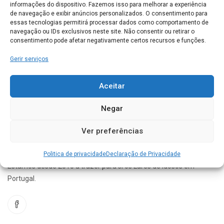
informações do dispositivo. Fazemos isso para melhorar a experiência
Vale Grande Residence
de navegação e exibir anúncios personalizados. O consentimento para
Largo do Vale grande, Nº4 2065-123 Alcoentre
essas tecnologias permitirá processar dados como comportamento de
navegação ou IDs exclusivos neste site. Não consentir ou retirar o
consentimento pode afetar negativamente certos recursos e funções.
AZAMBUJA
0
Gerir serviços
Conhece este Lar. Gostaríamos de saber a sua opinião
acerca do seu funcionamento
Aceitar
Negar
Ver preferências
Politica de privacidade
Declaração de Privacidade
Estamos desde 2010 a trazer para si os Lares de idosos em
Portugal.