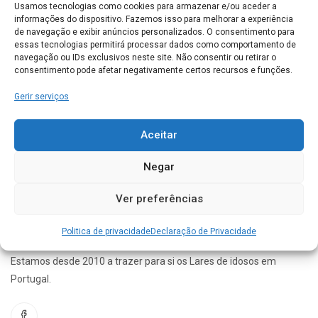
Usamos tecnologias como cookies para armazenar e/ou aceder a
informações do dispositivo. Fazemos isso para melhorar a experiência
de navegação e exibir anúncios personalizados. O consentimento para
Unidade Residencial Sagrada Família
essas tecnologias permitirá processar dados como comportamento de
Avenida Carlos Alves Vidal Cabreira Cadafaz Gois 3330-013 Gois
navegação ou IDs exclusivos neste site. Não consentir ou retirar o
consentimento pode afetar negativamente certos recursos e funções.
GÓIS
0
Gerir serviços
Conhece este Lar. Gostaríamos de saber a sua opinião
Aceitar
acerca do seu funcionamento
Negar
Ver preferências
Politica de privacidade
Declaração de Privacidade
Estamos desde 2010 a trazer para si os Lares de idosos em
Portugal.