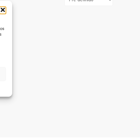
ios
s