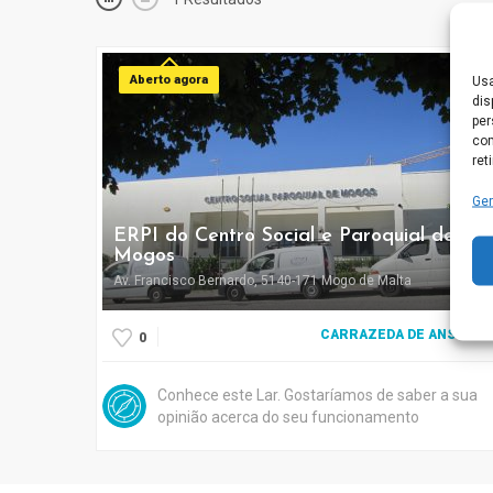
Aberto agora
Usa
dis
per
com
ret
Ger
ERPI do Centro Social e Paroquial de
Mogos
Av. Francisco Bernardo, 5140-171 Mogo de Malta
CARRAZEDA DE ANSIÃES
0
Conhece este Lar. Gostaríamos de saber a sua
opinião acerca do seu funcionamento