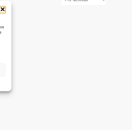
ios
s