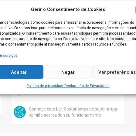
Gerir o Consentimento de Cookies
Aberto agora
mos tecnologias como cookies para armazenar e/ou aceder a informações do
positivo. Fazemos isso para melhorar a experiência de navegação e exibir anúnc
sonalizados. O consentimento para essas tecnologias permitirá processar dado
o comportamento de navegação ou IDs exclusivos neste site. Não consentir ou
irar o consentimento pode afetar negativamente certos recursos e funções.
ir serviços
Lar de Idosos Sóbustos
Aceitar
Negar
Ver preferências
Rua Manuel Vieira E, 3770-013 Bustos
Politica de privacidade
Declaração de Privacidade
OLIVEIRA DO BAIRRO
0
Conhece este Lar. Gostaríamos de saber a sua
opinião acerca do seu funcionamento