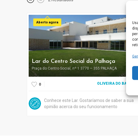
Aberto agora
Usa
dis
per
com
ret
Ger
Lar do Centro Social da Palhaça
Praça do Centro Social, nº 1 3770 – 355 PALHAÇA
OLIVEIRA DO BAIRRO
0
Conhece este Lar. Gostaríamos de saber a sua
opinião acerca do seu funcionamento