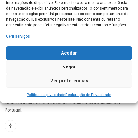
informações do dispositivo. Fazemos isso para melhorar a experiência
Centro Social Paroquial Pinheiro da Bemposta
de navegação e exibir anúncios personalizados. O consentimento para
Rua Lugar do Passal Igreja 3720-478 Pinheiro da Bemposta
essas tecnologias permitirá processar dados como comportamento de
navegação ou IDs exclusivos neste site. Não consentir ou retirar o
consentimento pode afetar negativamente certos recursos e funções.
OLIVEIRA DE AZEMÉIS
0
Gerir serviços
Conhece este Lar. Gostaríamos de saber a sua opinião
acerca do seu funcionamento
Aceitar
Negar
Ver preferências
Politica de privacidade
Declaração de Privacidade
Estamos desde 2010 a trazer para si os Lares de idosos em
Portugal.