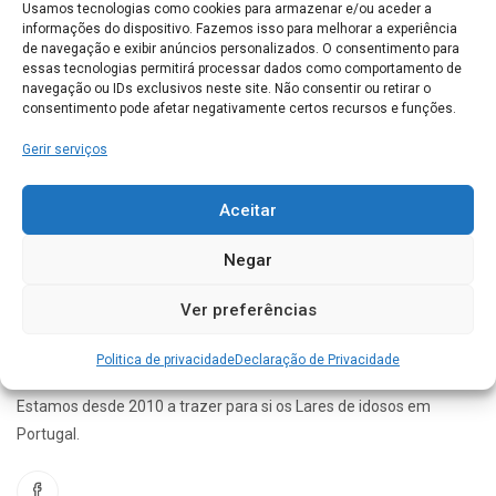
Usamos tecnologias como cookies para armazenar e/ou aceder a
informações do dispositivo. Fazemos isso para melhorar a experiência
de navegação e exibir anúncios personalizados. O consentimento para
Casa de Repouso e Saude de S. Brás
essas tecnologias permitirá processar dados como comportamento de
Machados 8150-044 S.Brás de Alportel
navegação ou IDs exclusivos neste site. Não consentir ou retirar o
consentimento pode afetar negativamente certos recursos e funções.
SÃO BRÁS DE ALPORTEL
0
Gerir serviços
Conhece este Lar. Gostaríamos de saber a sua opinião
Aceitar
acerca do seu funcionamento
Negar
Ver preferências
Politica de privacidade
Declaração de Privacidade
Estamos desde 2010 a trazer para si os Lares de idosos em
Portugal.