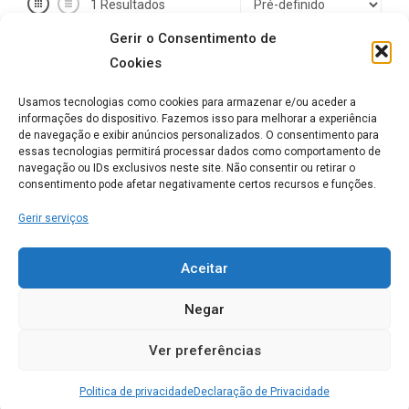
1
Resultados
Gerir o Consentimento de
Cookies
Aberto agora
Usamos tecnologias como cookies para armazenar e/ou aceder a
informações do dispositivo. Fazemos isso para melhorar a experiência
de navegação e exibir anúncios personalizados. O consentimento para
essas tecnologias permitirá processar dados como comportamento de
navegação ou IDs exclusivos neste site. Não consentir ou retirar o
consentimento pode afetar negativamente certos recursos e funções.
Unidade Residencial Sagrada Família
Gerir serviços
Avenida Carlos Alves Vidal Cabreira Cadafaz Gois 3330-013
Gois
Aceitar
GÓIS
0
Negar
Conhece este Lar. Gostaríamos de saber a sua
Ver preferências
opinião acerca do seu funcionamento
Politica de privacidade
Declaração de Privacidade