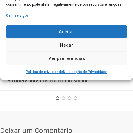
consentimento pode afetar negativamente certos recursos e funções.
Gerir serviços
Aceitar
Negar
Ver preferências
Lares De Idosos
0 Comment
Uncategorized
Politica de privacidade
Declaração de Privacidade
Governo “simplifica” licenciamento de
estabelecimentos de apoio social
Deixar um Comentário