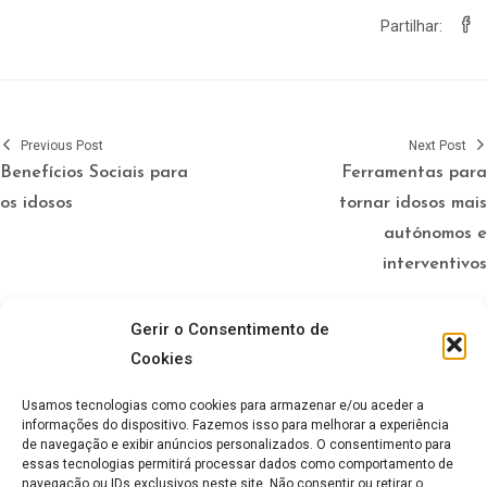
Partilhar:
Previous Post
Next Post
Benefícios Sociais para
Ferramentas para
os idosos
tornar idosos mais
autónomos e
interventivos
Gerir o Consentimento de
Artigos relacionados
Cookies
Usamos tecnologias como cookies para armazenar e/ou aceder a
informações do dispositivo. Fazemos isso para melhorar a experiência
de navegação e exibir anúncios personalizados. O consentimento para
essas tecnologias permitirá processar dados como comportamento de
navegação ou IDs exclusivos neste site. Não consentir ou retirar o