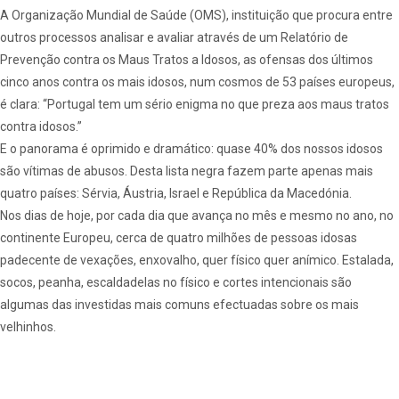
A Organização Mundial de Saúde (OMS), instituição que procura entre
outros processos analisar e avaliar através de um Relatório de
Prevenção contra os Maus Tratos a Idosos, as ofensas dos últimos
cinco anos contra os mais idosos, num cosmos de 53 países europeus,
é clara: “Portugal tem um sério enigma no que preza aos maus tratos
contra idosos.”
E o panorama é oprimido e dramático: quase 40% dos nossos idosos
são vítimas de abusos. Desta lista negra fazem parte apenas mais
quatro países: Sérvia, Áustria, Israel e República da Macedónia.
Nos dias de hoje, por cada dia que avança no mês e mesmo no ano, no
continente Europeu, cerca de quatro milhões de pessoas idosas
padecente de vexações, enxovalho, quer físico quer anímico. Estalada,
socos, peanha, escaldadelas no físico e cortes intencionais são
algumas das investidas mais comuns efectuadas sobre os mais
velhinhos.